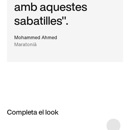
amb aquestes
sabatilles".
Mohammed Ahmed
Maratonià
Completa el look
Item 3 of 6