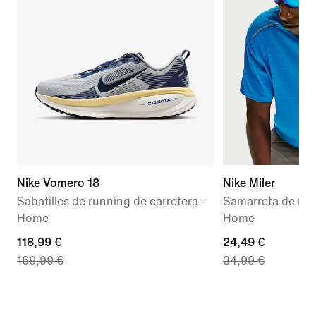
Nike Vomero 18
Nike Miler
Sabatilles de running de carretera -
Samarreta de màni
Home
Home
current
118,99 €
current
24,49 €
169,99 €
34,99 €
price
price
118,99 €,
24,49 €,
original
original