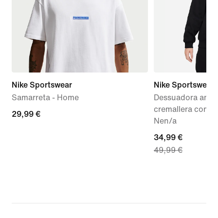
Nike Sportswear
Nike Sportswear 
Samarreta - Home
Dessuadora amb 
cremallera compl
29,99 €
29,99 €
Nen/a
current
34,99 €
49,99 €
price
34,99 €,
original
price
49,99 €