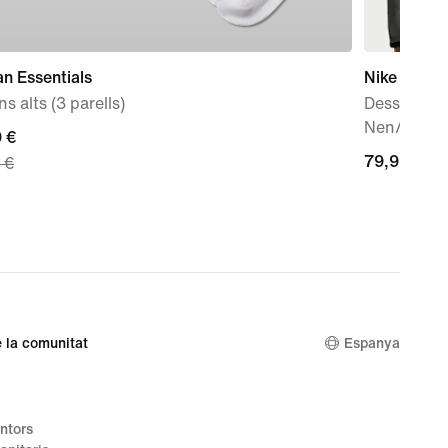
n Essentials
Nike Sport
ns alts (3 parells)
Dessuadora
Nen/a
nt
 €
79,99 €
79,99 €
 €
 €,
nal
 €
 la comunitat
Espanya
ntors