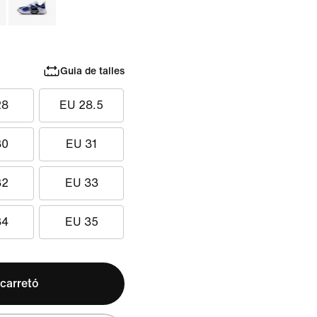
Guia de talles
28
EU 28.5
30
EU 31
32
EU 33
34
EU 35
 carretó