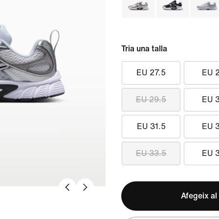
Tria una talla
EU 27.5
EU 
EU 29.5
EU 
EU 31.5
EU 
EU 33.5
EU 
Afegeix al