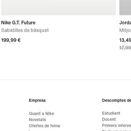
Nike G.T. Future
Jorda
Sabatilles de bàsquet
Mitjo
199,99 €
199,99 €
curre
13,49
17,99
price
13,49
origi
price
17,99
Empresa
Descomptes de
Estudiant
Quant a Nike
Docent
Novetats
Primers interve
Ofertes de feina