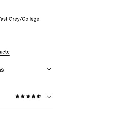
ast Grey/College
ducte
ns