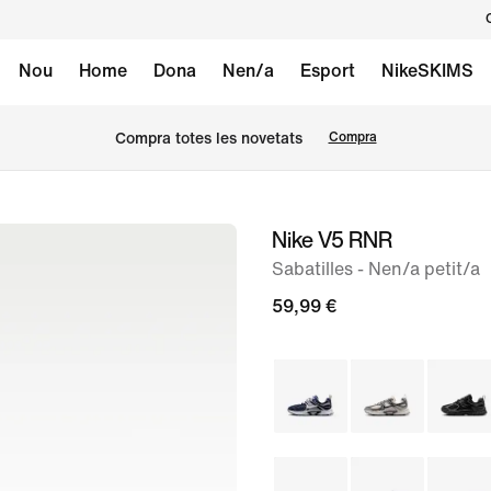
Nou
Home
Dona
Nen/a
Esport
NikeSKIMS
Compra totes les novetats
Compra
Nike V5 RNR
Imatge
1
Sabatilles - Nen/a petit/a
de
59,99 €
9