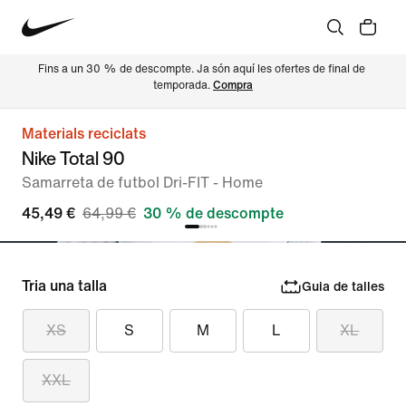
Fins a un 30 % de descompte. Ja són aquí les ofertes de final de 
temporada. 
Compra
Materials reciclats
Nike Total 90
Samarreta de futbol Dri-FIT - Home
45,49 €
64,99 €
30 % de descompte
Tria una talla
Guia de talles
XS
S
M
L
XL
XXL