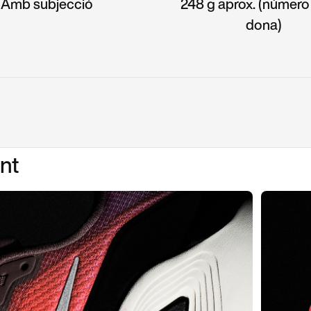
Amb subjecció
248 g aprox. (número
dona)
nt