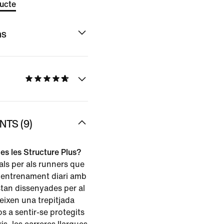
ducte
ns
TS (9)
es les Structure Plus?
als per als runners que
'entrenament diari amb
stan dissenyades per al
reixen una trepitjada
os a sentir-se protegits