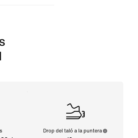
s
l
es
Drop del taló a la puntera