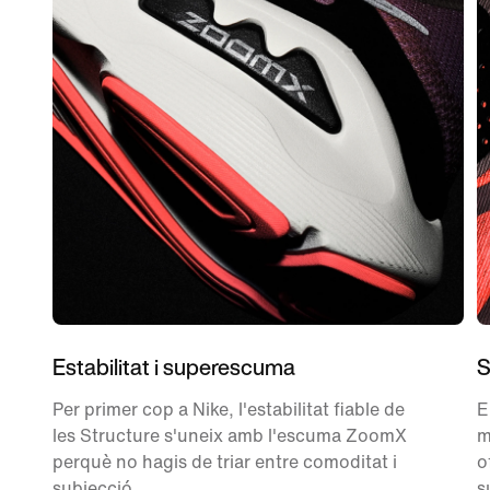
Estabilitat i superescuma
S
Per primer cop a Nike, l'estabilitat fiable de
E
les Structure s'uneix amb l'escuma ZoomX
m
perquè no hagis de triar entre comoditat i
o
subjecció.
s