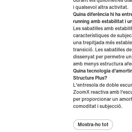
durant els quilòmetres diar
i qualsevol altra activitat.
Quina diferència hi ha entr
running amb estabilitat i 
Les sabatilles amb estabil
característiques de subjec
una trepitjada més estable
transició. Les sabatilles d
dissenyat per permetre u
amb menys estructura afeg
Quina tecnologia d'amorti
Structure Plus?
L'entresola de doble esc
ZoomX reactiva amb l'esc
per proporcionar un amort
comoditat i subjecció.
Mostra-ho tot