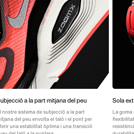
ubjecció a la part mitjana del peu
Sola ex
l nostre sistema de subjecció a la part
La goma s
itjana del peu envolta el taló i el pont per
flexibilit
ferir una estabilitat òptima i una transició
resistènci
uau del taló a la puntera.
durabilita