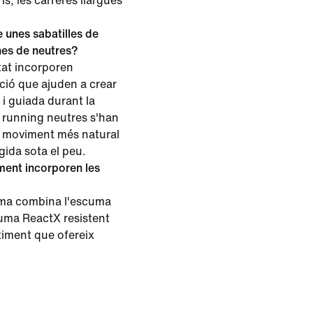
is, les carreres llargues
e unes sabatilles de
unes de neutres?
itat incorporen
ció que ajuden a crear
 i guiada durant la
e running neutres s'han
n moviment més natural
ida sota el peu.
ment incorporen les
uma combina l'escuma
uma ReactX resistent
iment que ofereix