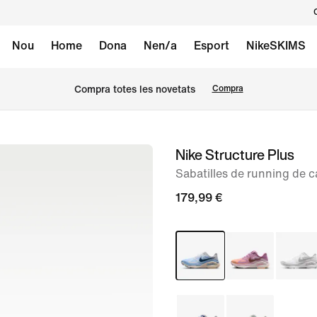
Nou
Home
Dona
Nen/a
Esport
NikeSKIMS
Compra totes les novetats
Compra
Nike Structure Plus
Imatge
1
Sabatilles de running de c
de
179,99 €
8