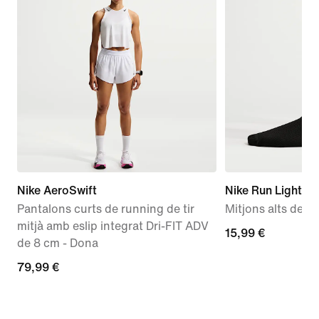
Nike AeroSwift
Nike Run Lightwe
Pantalons curts de running de tir
Mitjons alts de ru
mitjà amb eslip integrat Dri-FIT ADV
15,99 €
15,99 €
de 8 cm - Dona
79,99 €
79,99 €