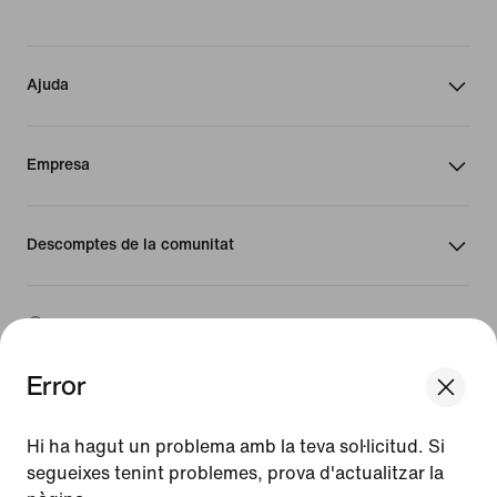
Ajuda
Empresa
Descomptes de la comunitat
Espanya
Error
©
2026
Nike, Inc. Tots els drets reservats
We think you are in United States.
Guies
Update your location?
Hi ha hagut un problema amb la teva sol·licitud. Si
Condicions d'ús
segueixes tenint problemes, prova d'actualitzar la
Condicions de venda