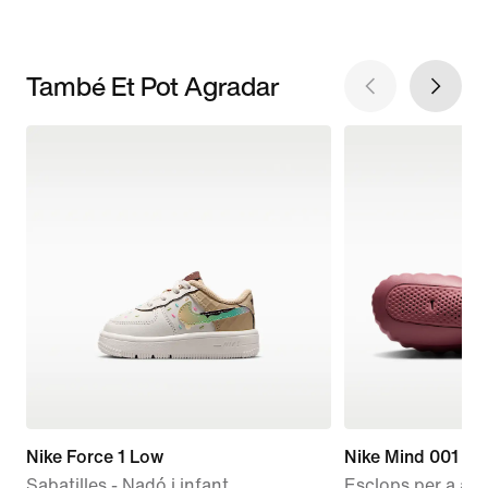
També Et Pot Agradar
Nike Force 1 Low
Nike Mind 001
Sabatilles - Nadó i infant
Esclops per a aba