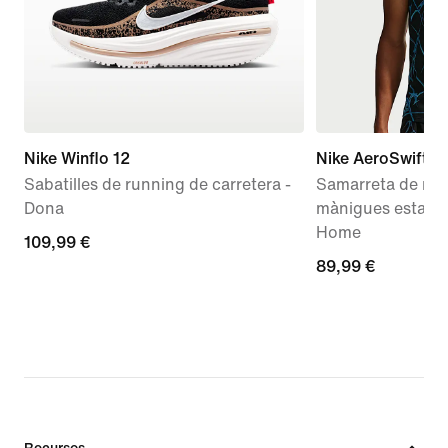
Nike Winflo 12
Nike AeroSwift
Sabatilles de running de carretera -
Samarreta de run
Dona
mànigues estampa
Home
109,99 €
109,99 €
89,99 €
89,99 €