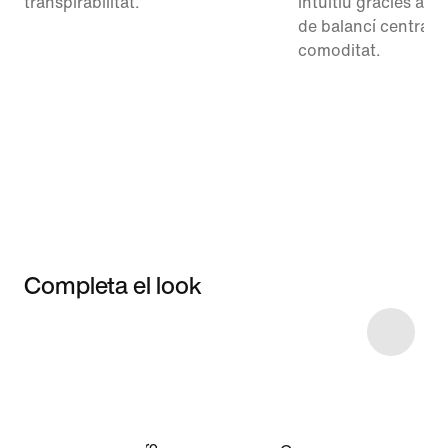
transpirabilitat.
intuïtiu gràcies a l
de balancí centrada
comoditat.
Completa el look
Item 3 of 10