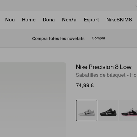
Nou
Home
Dona
Nen/a
Esport
NikeSKIMS
Compra totes les novetats
Compra
Nike Precision 8 Low
Imatge
1
Sabatilles de bàsquet - H
de
74,99 €
8