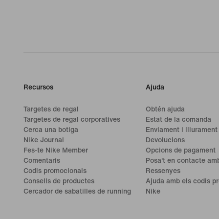
Recursos
Ajuda
Targetes de regal
Obtén ajuda
Targetes de regal corporatives
Estat de la comanda
Cerca una botiga
Enviament i lliurament
Nike Journal
Devolucions
Fes-te Nike Member
Opcions de pagament
Comentaris
Posa't en contacte amb
Codis promocionals
Ressenyes
Consells de productes
Ajuda amb els codis p
Cercador de sabatilles de running
Nike