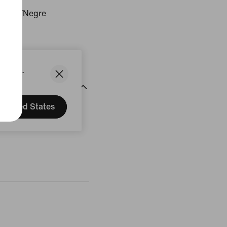
Negre/Negre
ducte
States.
United States
ssenyes