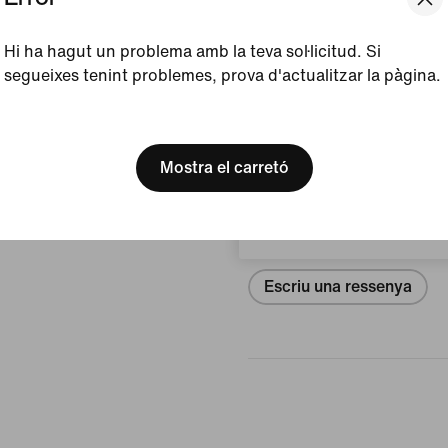
Color mostrat:
Blanc/
Hi ha hagut un problema amb la teva sol·licitud. Si
Model:
IH1104-100
segueixes tenint problemes, prova d'actualitzar la pàgina.
Mostra els detalls del pro
[ Code: D1B61E47 ]
We think you are in United 
Update your location?
Ressenyes (error)
Mostra el carretó
Espanya
No hi ha re
Escriu una ressenya