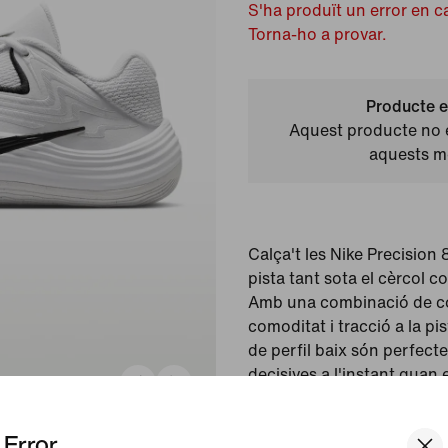
S'ha produït un error en c
Torna-ho a provar.
Producte e
Aquest producte no e
aquests 
Calça't les Nike Precision
pista tant sota el cèrcol c
Amb una combinació de con
comoditat i tracció a la pi
de perfil baix són perfect
decisives a l'instant quan e
jugades que canvien el ritm
teu.
Error