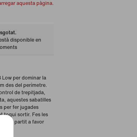
arregar aquesta pàgina.
sgotat.
stà disponible en
moments
 8 Low per dominar la
om des del perímetre.
trol de trepitjada,
sta, aquestes sabatilles
es per fer jugades
t toqui sortir. Fes les
e del partit a favor