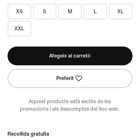
XS
S
M
L
XL
XXL
Afegeix al carretó
Preferit
Aquest producte està exclòs de les
promocions i els descomptes del lloc web.
Recollida gratuïta