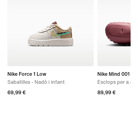
Nike Force 1 Low
Nike Mind 001
Sabatilles - Nadó i infant
Esclops per a aba
69,99 €
69,99 €
89,99 €
89,99 €