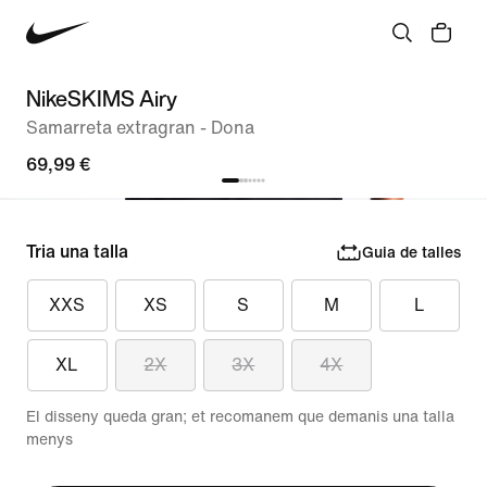
NikeSKIMS Airy
Samarreta extragran - Dona
69,99 €
Tria una talla
Guia de talles
XXS
XS
S
M
L
XL
2X
3X
4X
El disseny queda gran; et recomanem que demanis una talla
menys