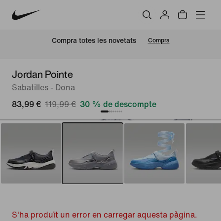
Compra totes les novetats
Compra
Jordan Pointe
Sabatilles - Dona
83,99 €
119,99 €
30 % de descompte
S'ha produït un error en carregar aquesta pàgina.