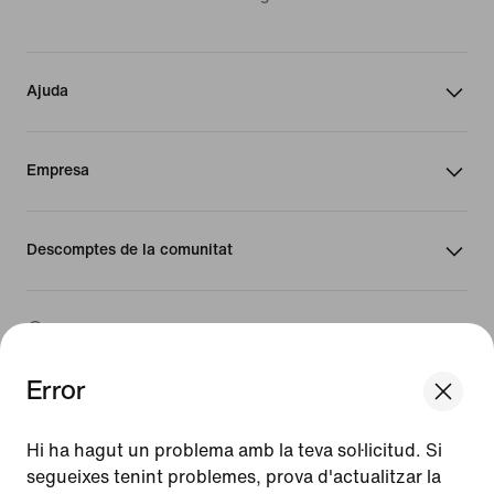
Ajuda
Empresa
Descomptes de la comunitat
Espanya
Error
©
2026
Nike, Inc. Tots els drets reservats
We think you are in United States.
Guies
Update your location?
Hi ha hagut un problema amb la teva sol·licitud. Si
Condicions d'ús
segueixes tenint problemes, prova d'actualitzar la
Condicions de venda