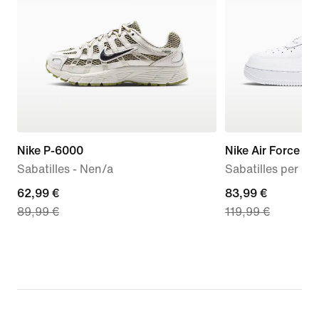
Nike P-6000
Nike Air Force 1 '
Sabatilles - Nen/a
Sabatilles per a 
current
62,99 €
current
83,99 €
89,99 €
119,99 €
price
price
62,99 €,
83,99 €,
original
original
price
price
89,99 €
119,99 €