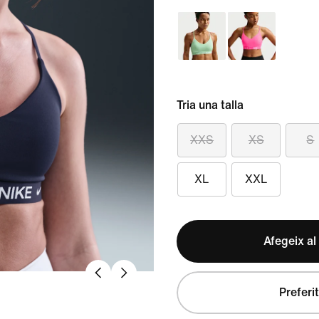
Tria una talla
XXS
XS
S
XL
XXL
Afegeix al
Preferit