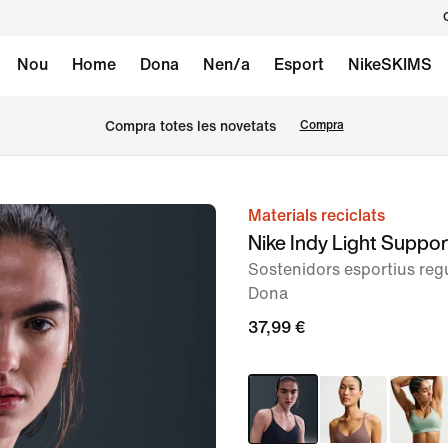
Nou
Home
Dona
Nen/a
Esport
NikeSKIMS
Compra totes les novetats
Compra
Materials reciclats
Imatge
Nike Indy Light Suppor
1
Sostenidors esportius reg
de
Dona
6
37,99 €