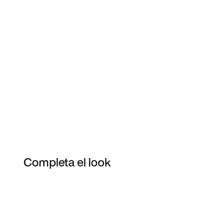
Completa el look
Item 3 of 80
Compra el look de la fotografia