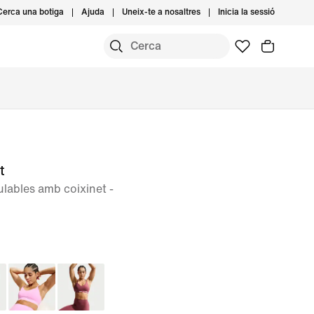
Cerca una botiga
Ajuda
Uneix-te a nosaltres
Inicia la sessió
t
ulables amb coixinet -