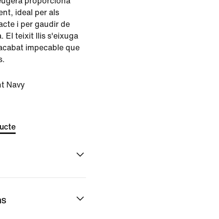
lleugera proporciona
nt, ideal per als
cte i per gaudir de
 El teixit llis s'eixuga
n acabat impecable que
s.
ht Navy
ducte
ns