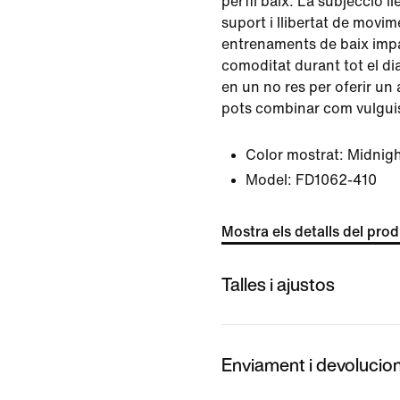
perfil baix. La subjecció 
suport i llibertat de movime
entrenaments de baix impa
comoditat durant tot el dia.
en un no res per oferir u
pots combinar com vulgui
Color mostrat:
Midnig
Model:
FD1062-410
Mostra els detalls del pro
Talles i ajustos
Enviament i devolucio