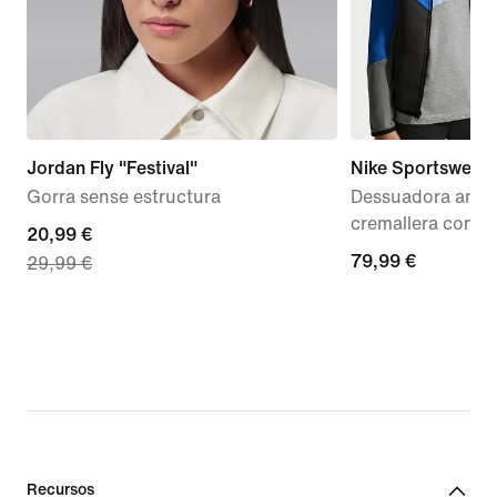
Jordan Fly "Festival"
Nike Sportswear 
Gorra sense estructura
Dessuadora amb 
cremallera compl
current
20,99 €
79,99 €
79,99 €
29,99 €
price
20,99 €,
original
price
29,99 €
Recursos