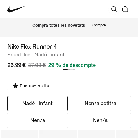
Compra totes les novetats
Compra
Nike Flex Runner 4
Sabatilles - Nadó i infant
26,99 €
37,99 €
29 % de descompte
Puntuació alta
Selecciona un ajust
Nadó i infant
Nen/a petit/a
Nen/a
Nen/a