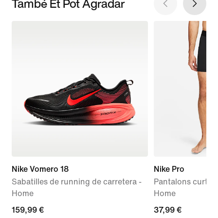
També Et Pot Agradar
Nike Vomero 18
Nike Pro
Sabatilles de running de carretera -
Pantalons curts Dr
Home
Home
159,99 €
159,99 €
37,99 €
37,99 €