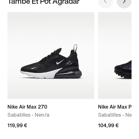
També Et Pot Agradar
Nike Air Max 270
Nike Air Max Plus
Sabatilles - Nen/a
Sabatilles - Nen/a
119,99 €
119,99 €
104,99 €
104,99 €