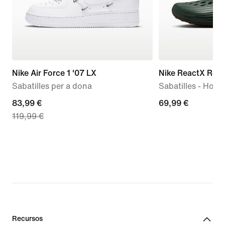
Nike Air Force 1 '07 LX
Nike ReactX Reju
Sabatilles per a dona
Sabatilles - Hom
current
83,99 €
69,99 €
69,99 €
119,99 €
price
83,99 €,
original
price
119,99 €
Recursos