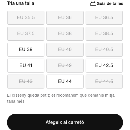
Tria una talla
Guia de talles
EU 35.5
EU 36
EU 36.5
EU 37.5
EU 38
EU 38.5
EU 39
EU 40
EU 40.5
EU 41
EU 42
EU 42.5
EU 43
EU 44
EU 44.5
El disseny queda petit; et recomanem que demanis mitja
talla més
Afegeix al carretó