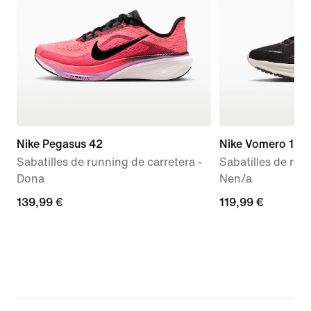
Nike Pegasus 42
Nike Vomero 18
Sabatilles de running de carretera -
Sabatilles de run
Dona
Nen/a
139,99 €
139,99 €
119,99 €
119,99 €