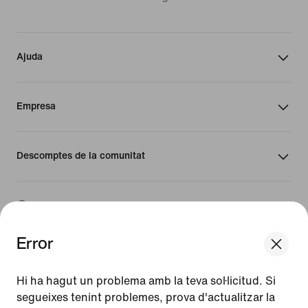
Ajuda
Empresa
Descomptes de la comunitat
Espanya
Error
©
2026
Nike, Inc. Tots els drets reservats
We think you are in United States.
Guies
Update your location?
Hi ha hagut un problema amb la teva sol·licitud. Si
Condicions d'ús
segueixes tenint problemes, prova d'actualitzar la
Condicions de venda