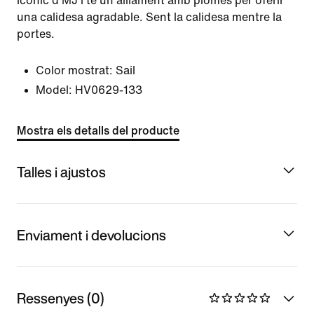
icònic d'MJ i té un aïllament amb plomes per oferir
una calidesa agradable. Sent la calidesa mentre la
portes.
Color mostrat:
Sail
Model:
HV0629-133
Mostra els detalls del producte
Talles i ajustos
Enviament i devolucions
Ressenyes (0)