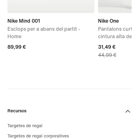
Nike Mind 001
Nike One
Esclops per a abans del partit -
Pantalons curts D
Home
cintura alta de 8
89,99 €
89,99 €
current
31,49 €
44,99 €
price
31,49 €,
original
price
44,99 €
Recursos
Targetes de regal
Targetes de regal corporatives