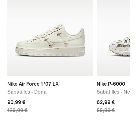
Nike Air Force 1 '07 LX
Nike P-6000
Sabatilles - Dona
Sabatilles - Nen/
current
90,99 €
current
62,99 €
129,99 €
89,99 €
price
price
90,99 €,
62,99 €,
original
original
price
price