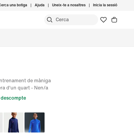
Cerca una botiga
Ajuda
Uneix-te a nosaltres
Inicia la sessió
'entrenament de màniga
era d'un quart - Nen/a
 descompte