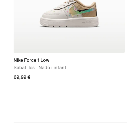
Nike Force 1 Low
Sabatilles - Nadó i infant
69,99 €
69,99 €