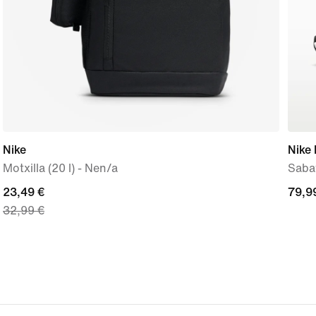
Nike
Nike 
Motxilla (20 l) - Nen/a
Sabat
current
23,49 €
79,9
79,9
32,99 €
price
23,49 €,
original
price
32,99 €