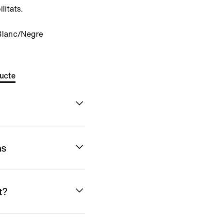
litats.
Blanc/Negre
ducte
ns
t?