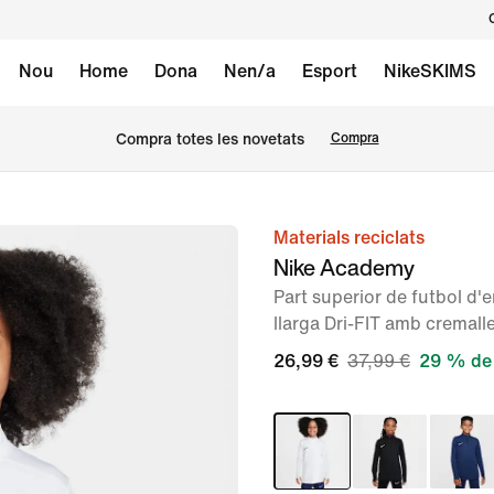
Nou
Home
Dona
Nen/a
Esport
NikeSKIMS
Compra totes les novetats
Compra
Materials reciclats
Imatge
Nike Academy
1
Part superior de futbol d
de
llarga Dri-FIT amb cremall
7
26,99 €
37,99 €
29 % de