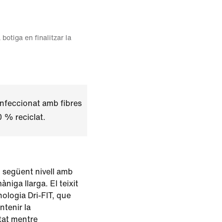
 botiga en finalitzar la
nfeccionat amb fibres
0 % reciclat.
al següent nivell amb
niga llarga. El teixit
nologia Dri-FIT, que
ntenir la
itat mentre