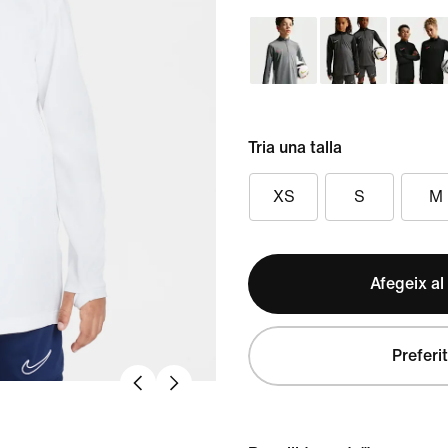
Tria una talla
XS
S
M
Afegeix al
Preferit