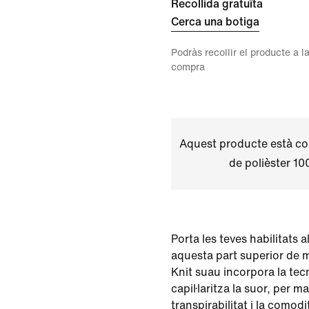
Recollida gratuïta
Cerca una botiga
Podràs recollir el producte a la
compra
Aquest producte està co
de polièster 10
Porta les teves habilitats 
aquesta part superior de mà
Knit suau incorpora la tec
capil·laritza la suor, per ma
transpirabilitat i la comod