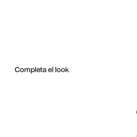
Completa el look
Item 3 of 87