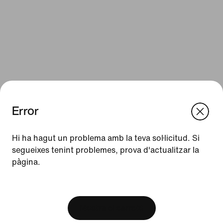
Error
We think you are in United States.
Update your location?
Hi ha hagut un problema amb la teva sol·licitud. Si
Recursos
segueixes tenint problemes, prova d'actualitzar la
pàgina.
Espanya
United States
Targetes de regal
[ Code: D1B61E47 ]
Targetes de regal corporatives
Cerca una botiga
Mostra el carretó
Nike Journal