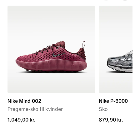
Nike Mind 002
Nike P-6000
Pregame-sko til kvinder
Sko
1.049,00 kr.
1.049,00 kr.
879,90 kr.
879,90 kr.