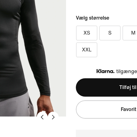
Vælg størrelse
XS
S
M
XXL
tilgængel
Klarna
Tilføj ti
Favorit