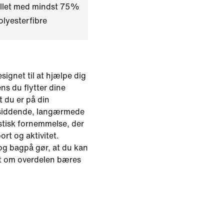
illet med mindst 75%
lyesterfibre
signet til at hjælpe dig
ens du flytter dine
 du er på din
tsiddende, langærmede
stisk fornemmelse, der
port og aktivitet.
g bagpå gør, at du kan
set om overdelen bæres