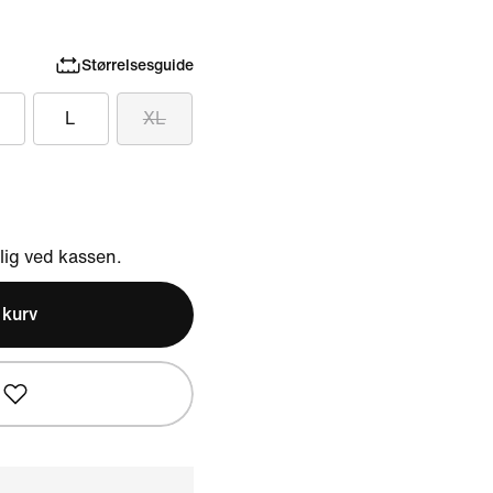
Størrelsesguide
L
XL
ig ved kassen.
l kurv