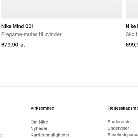
Nike Mind 001
Nike 
Pregame-mules til kvinder
Sko t
679,90 kr.
679,90 kr.
699,9
699,9
Virksomhed
Fællesskabsrab
Studerende
Om Nike
Underviser
Nyheder
Sundhedsperso
g
Karrieremuligheder