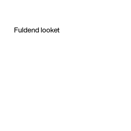
Fuldend looket
Item 3 of 64
Shop modellen