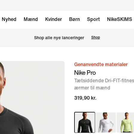
Nyhed
Mænd
Kvinder
Børn
Sport
NikeSKIMS
Shop alle nye lanceringer
Shop
Genanvendte materialer
billede
Nike Pro
1
Tætsiddende Dri-FIT-fitne
af
ærmer til mænd
6
319,90 kr.