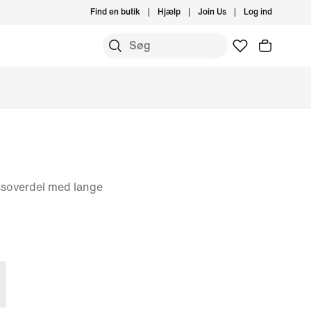
Find en butik
Hjælp
Join Us
Log ind
ssoverdel med lange