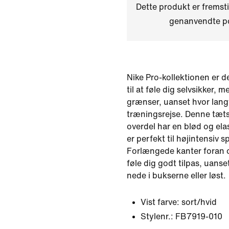
Dette produkt er fremst
genanvendte po
Nike Pro-kollektionen er de
til at føle dig selvsikker, m
grænser, uanset hvor langt
træningsrejse. Denne tæ
overdel har en blød og ela
er perfekt til højintensiv s
Forlængede kanter foran o
føle dig godt tilpas, uan
nede i bukserne eller løst.
Vist farve:
sort/hvid
Stylenr.:
FB7919-010