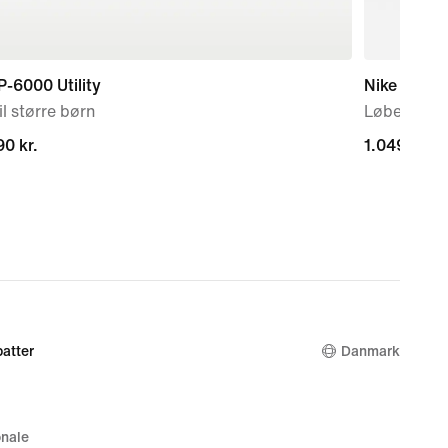
P-6000 Utility
Nike Storm
il større børn
Løbejakke t
0 kr.
0 kr.
1.049,00 kr
1.049,00 kr
atter
Danmark
nale