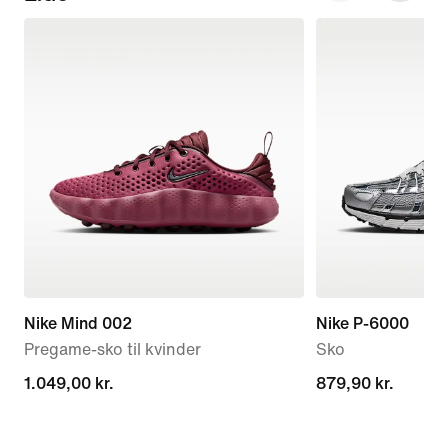
Nike Mind 002
Nike P-6000
Pregame-sko til kvinder
Sko
1.049,00 kr.
1.049,00 kr.
879,90 kr.
879,90 kr.