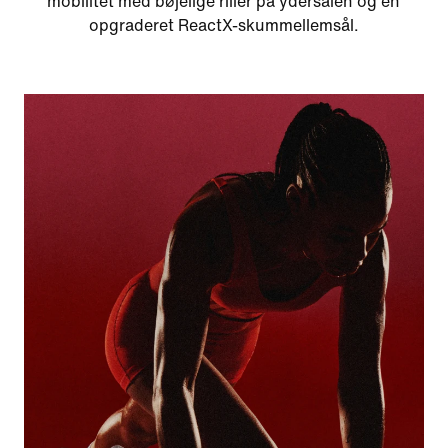
mobilitet med bøjelige riller på ydersålen og en
opgraderet ReactX-skummellemsål.