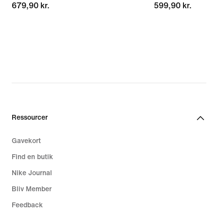
679,90 kr.
679,90 kr.
599,90 kr.
599,90 kr.
Ressourcer
Gavekort
Find en butik
Nike Journal
Bliv Member
Feedback