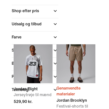
Shop efter pris
Udsalg og tilbud
Farve
Sports
Brand
Pasform
Genanvendte
Jordan Flight
Teknologi
materialer
Jerseytrøje til mænd
Jordan Brooklyn
529,90 kr.
Festival-shorts til