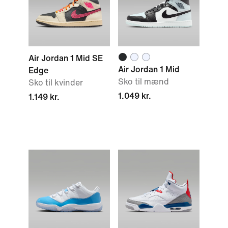
Air Jordan 1 Mid SE
Air Jordan 1 Mid
Edge
Sko til mænd
Sko til kvinder
1.049 kr.
1.149 kr.