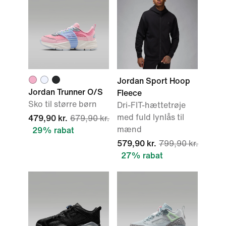
Jordan Sport Hoop
Jordan Trunner O/S
Fleece
Sko til større børn
Dri-FIT-hættetrøje
med fuld lynlås til
479,90 kr.
679,90 kr.
mænd
29% rabat
579,90 kr.
799,90 kr.
27% rabat