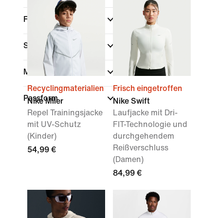
Farbe
(1)
Sport
Marke
Recyclingmaterialien
Frisch eingetroffen
Passform
Nike Miler
Nike Swift
Repel Trainingsjacke
Laufjacke mit Dri-
mit UV-Schutz
FIT-Technologie und
(Kinder)
durchgehendem
Reißverschluss
54,99 €
(Damen)
84,99 €