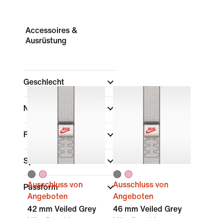
Accessoires &
Ausrüstung
Geschlecht
Nach Preis anzeigen
Farbe
Sport
Ausschluss von
Ausschluss von
Passform
Angeboten
Angeboten
42 mm Veiled Grey
46 mm Veiled Grey