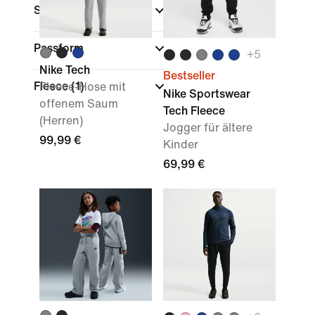
Sport
Passform
+
5
Nike Tech
Bestseller
Fleece
(1)
Fleece-Hose mit
Nike Sportswear
offenem Saum
Tech Fleece
(Herren)
Jogger für ältere
99,99 €
Kinder
69,99 €