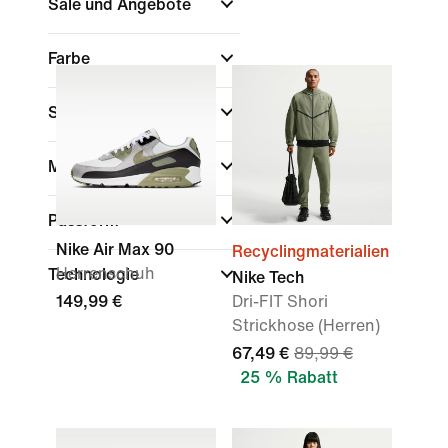
Sale und Angebote
Farbe
Sport
Marke
Passform
Nike Air Max 90
Recyclingmaterialien
Herrenschuh
Technologie
Nike Tech
149,99 €
Dri-FIT Shori
Strickhose (Herren)
67,49 €
89,99 €
25 % Rabatt