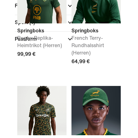
Farbe
Sport
(1)
Springboks
Springboks
Rugby Replika-
French Terry-
Passform
Heimtrikot (Herren)
Rundhalsshirt
(Herren)
99,99 €
64,99 €