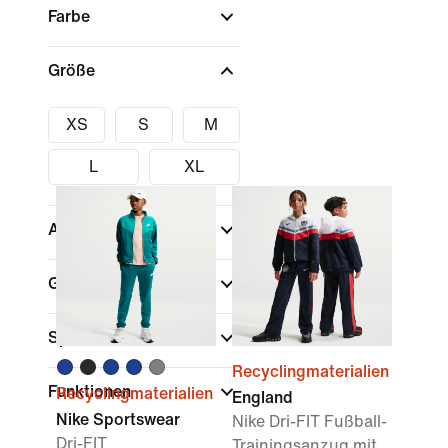
Farbe
Größe
XS
S
M
L
XL
Altersklasse
(1)
Größen
Sport
Recyclingmaterialien
Funktionen
Recyclingmaterialien
England
Nike Sportswear
Nike Dri-FIT Fußball-
Dri-FIT
Trainingsanzug mit