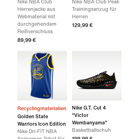
Nike NBA Club
Nike NBA Club Peak
Herrenjacke aus
Trainingsanzug für
Webmaterial mit
Herren
durchgehendem
129,99 €
Reißverschluss
89,99 €
Nike G.T. Cut 4
Recyclingmaterialien
"Victor
Golden State
Wembanyama"
Warriors Icon Edition
Basketballschuh
Nike Dri-FIT NBA
Swingman Trikot für
199,99 €