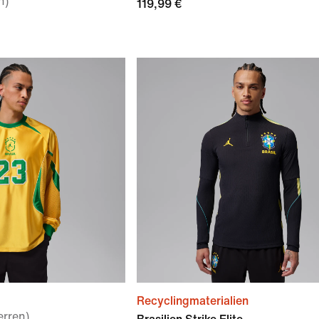
n)
119,99 €
Recyclingmaterialien
erren)