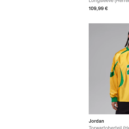
Longsleeve (Herre
109,99 €
Jordan
Torwartoberteil (H