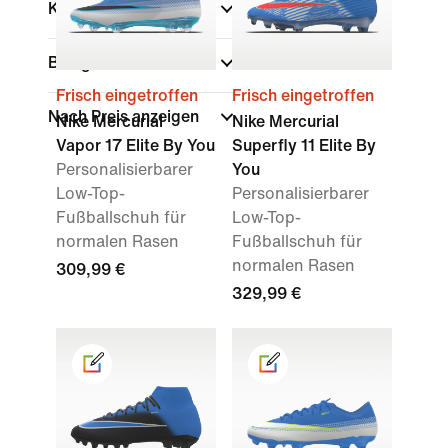
Kollektionen
(1)
Belag
Frisch eingetroffen
Frisch eingetroffen
Nach Preis anzeigen
Nike Mercurial
Nike Mercurial
Vapor 17 Elite By You
Superfly 11 Elite By
Personalisierbarer
You
Low-Top-
Personalisierbarer
Fußballschuh für
Low-Top-
normalen Rasen
Fußballschuh für
normalen Rasen
309,99 €
329,99 €