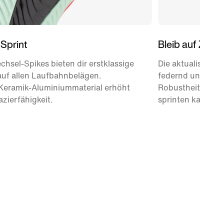
 Sprint
Bleib auf Zack
hsel-Spikes bieten dir erstklassige
Die aktualisierte 
auf allen Laufbahnbelägen.
federnd und sorg
 Keramik-Aluminiummaterial erhöht
Robustheit, dami
azierfähigkeit.
sprinten kannst.