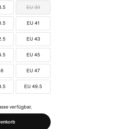
8.5
EU 39
0.5
EU 41
2.5
EU 43
4.5
EU 45
46
EU 47
8.5
EU 49.5
sse verfügbar.
renkorb