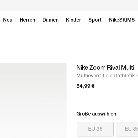
Neu
Herren
Damen
Kinder
Sport
NikeSKIMS
Nike Zoom Rival Multi
Bild 1
von
Multievent-Leichtathletik-
11
84,99 €
Größe auswählen
EU 36
EU 3