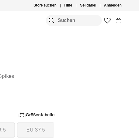
Store suchen
Hilfe
Sei dabei
Anmelden
Spikes
Größentabelle
6.5
EU 37.5