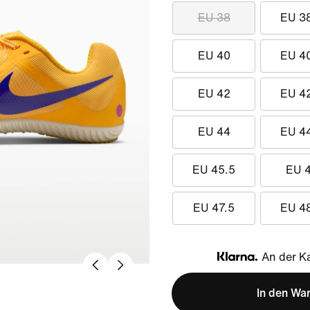
EU 38
EU 3
EU 40
EU 4
EU 42
EU 4
EU 44
EU 4
EU 45.5
EU 
EU 47.5
EU 4
An der Ka
Klarna
In den Wa