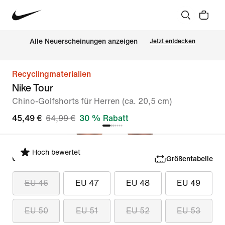
Alle Neuerscheinungen anzeigen
Jetzt entdecken
Recyclingmaterialien
Nike Tour
Chino-Golfshorts für Herren (ca. 20,5 cm)
45,49 €
64,99 €
30 % Rabatt
Hoch bewertet
Größe auswählen
Größentabelle
EU 46
EU 47
EU 48
EU 49
EU 50
EU 51
EU 52
EU 53