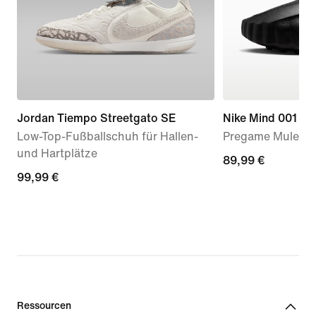
Jordan Tiempo Streetgato SE
Nike Mind 001
Low-Top-Fußballschuh für Hallen-
Pregame Mules (
und Hartplätze
89,99 €
89,99 €
99,99 €
99,99 €
Ressourcen