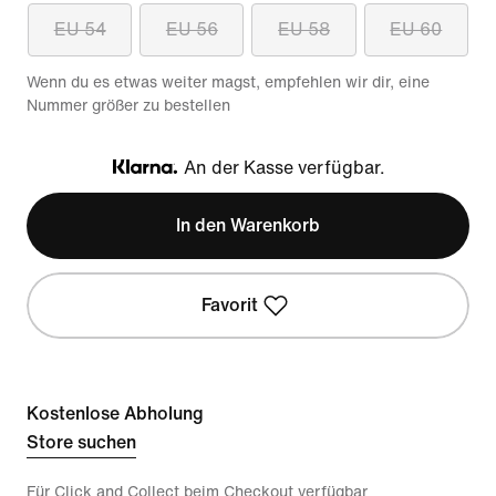
EU 54
EU 56
EU 58
EU 60
Wenn du es etwas weiter magst, empfehlen wir dir, eine
Nummer größer zu bestellen
An der Kasse verfügbar.
Klarna
In den Warenkorb
Favorit
Kostenlose Abholung
Store suchen
Für Click and Collect beim Checkout verfügbar