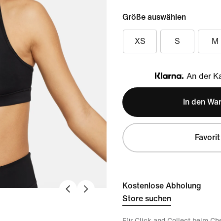
Größe auswählen
XS
S
M
An der Ka
Klarna
In den Wa
Favorit
Kostenlose Abholung
Store suchen
Für Click and Collect beim Ch