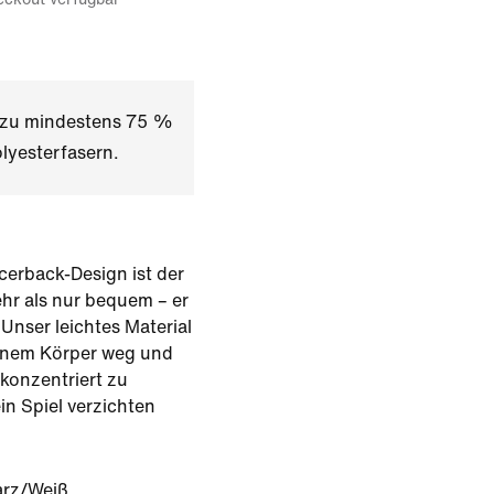
t zu mindestens 75 %
lyesterfasern.
cerback-Design ist der
r als nur bequem – er
Unser leichtes Material
einem Körper weg und
d konzentriert zu
ein Spiel verzichten
rz/Weiß