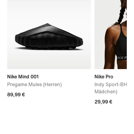
Nike Mind 001
Nike Pro
Pregame Mules (Herren)
Indy Sport-BH (äl
Mädchen)
89,99 €
89,99 €
29,99 €
29,99 €