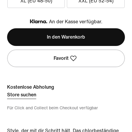
XL (EU 48-50)
XXL (EU 52-54)
An der Kasse verfügbar.
Klarna
In den Warenkorb
Favorit
Kostenlose Abholung
Store suchen
Für Click and Collect beim Checkout verfügbar
Style, der mit dir Schritt hält. Das chlorbeständige