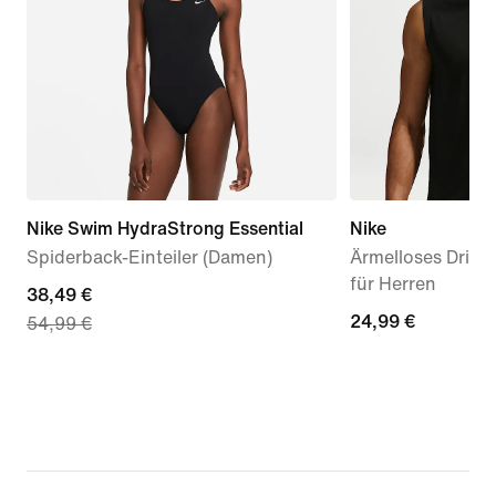
Nike Swim HydraStrong Essential
Nike
Spiderback-Einteiler (Damen)
Ärmelloses Dri-FI
für Herren
current
38,49 €
24,99 €
24,99 €
54,99 €
price
38,49 €,
original
price
54,99 €