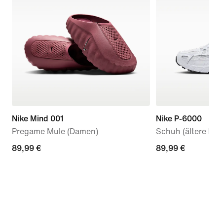
Nike Mind 001
Nike P-6000
Pregame Mule (Damen)
Schuh (ältere Kin
89,99 €
89,99 €
89,99 €
89,99 €