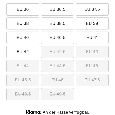
EU 36
EU 36.5
EU 37.5
EU 38
EU 38.5
EU 39
EU 40
EU 40.5
EU 41
EU 42
EU 42.5
EU 43
EU 44
EU 44.5
EU 45
EU 45.5
EU 46
EU 47.5
EU 48.5
EU 49.5
An der Kasse verfügbar.
Klarna