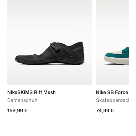
NikeSKIMS Rift Mesh
Nike SB Force 58
Damenschuh
Skateboardschu
159,99 €
159,99 €
74,99 €
74,99 €