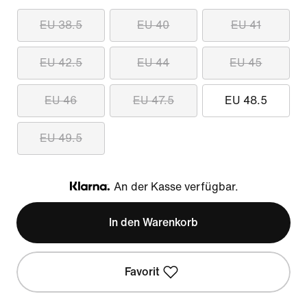
EU 38.5
EU 40
EU 41
EU 42.5
EU 44
EU 45
EU 46
EU 47.5
EU 48.5
EU 49.5
An der Kasse verfügbar.
Klarna
In den Warenkorb
Favorit