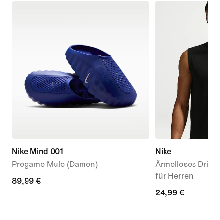
Nike Mind 001
Nike
Pregame Mule (Damen)
Ärmelloses Dri-FI
für Herren
89,99 €
89,99 €
24,99 €
24,99 €