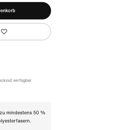
renkorb
eckout verfügbar
t zu mindestens 50 %
lyesterfasern.