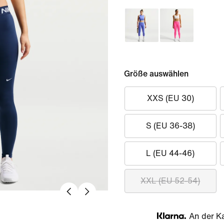
Größe auswählen
XXS (EU 30)
S (EU 36-38)
L (EU 44-46)
XXL (EU 52-54)
An der Ka
Klarna