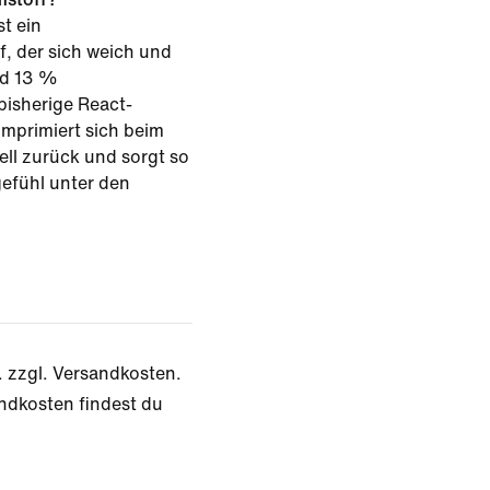
t ein
, der sich weich und
nd 13 %
 bisherige React-
omprimiert sich beim
ell zurück und sorgt so
efühl unter den
. zzgl. Versandkosten.
ndkosten findest du