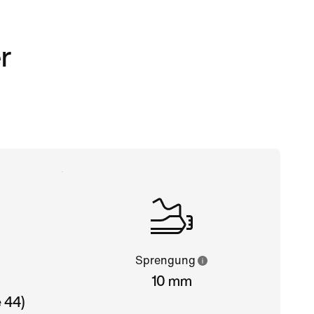
r
Sprengung
10 mm
 44)