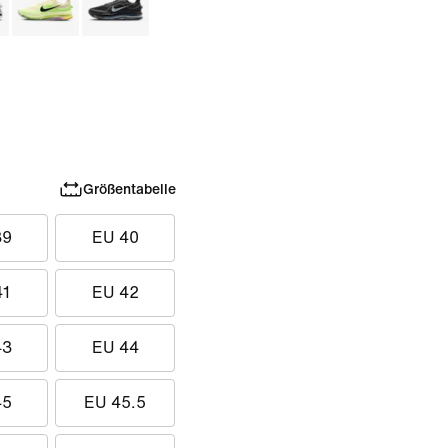
Größentabelle
39
EU 40
41
EU 42
43
EU 44
45
EU 45.5