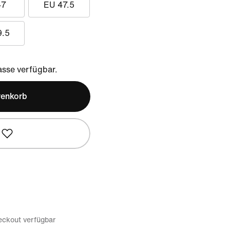
47
EU 47.5
9.5
sse verfügbar.
renkorb
eckout verfügbar