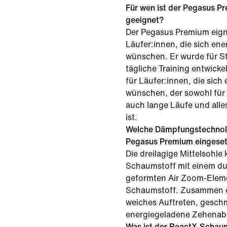
Für wen ist der Pegasus P
geeignet?
Der Pegasus Premium eign
Läufer:innen, die sich en
wünschen. Er wurde für S
tägliche Training entwickel
für Läufer:innen, die sich
wünschen, der sowohl für 
auch lange Läufe und all
ist.
Welche Dämpfungstechnol
Pegasus Premium eingeset
Die dreilagige Mittelsohl
Schaumstoff mit einem d
geformten Air Zoom-Elem
Schaumstoff. Zusammen e
weiches Auftreten, gesc
energiegeladene Zehenab
Was ist der ReactX-Schau