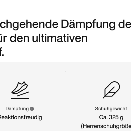
urchgehende Dämpfung de
r den ultimativen
.
Dämpfung
Schuhgewicht
Reaktionsfreudig
Ca. 325 g
(Herrenschuhgröße