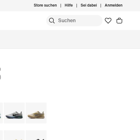
Store suchen
Hilfe
Sei dabei
Anmelden
m
)