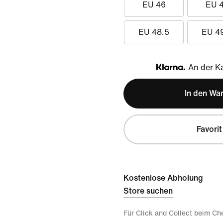
EU 46
EU 
EU 48.5
EU 4
An der Ka
Klarna
In den Wa
Favorit
Kostenlose Abholung
Store suchen
Für Click and Collect beim Ch