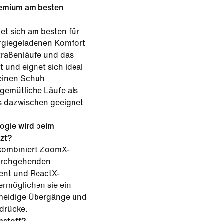
remium am besten
et sich am besten für
ergiegeladenen Komfort
traßenläufe und das
t und eignet sich ideal
 einen Schuh
gemütliche Läufe als
es dazwischen geeignet
ogie wird beim
zt?
e kombiniert ZoomX-
urchgehenden
ent und ReactX-
rmöglichen sie ein
hmeidige Übergänge und
drücke.
mstoff?