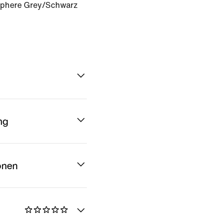
phere Grey/Schwarz
ng
onen