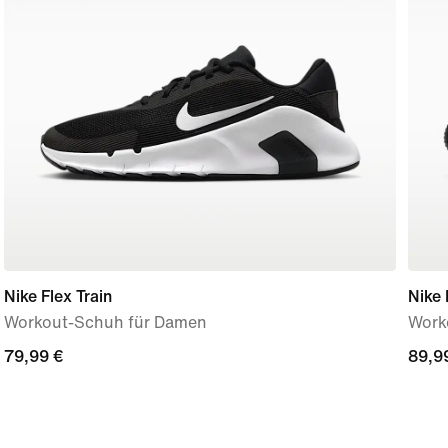
Nike Flex Train
Nike 
Workout-Schuh für Damen
Work
79,99 €
79,99 €
89,9
89,9