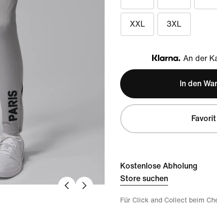
XXL
3XL
An der Ka
Klarna
In den Wa
Favorit
Kostenlose Abholung
Store suchen
Für Click and Collect beim Ch