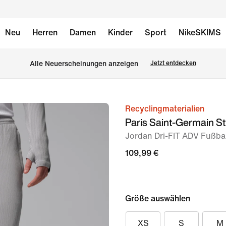
Neu
Herren
Damen
Kinder
Sport
NikeSKIMS
Alle Neuerscheinungen anzeigen
Jetzt entdecken
Recyclingmaterialien
Bild 1
Paris Saint-Germain Str
von
Jordan Dri-FIT ADV Fußbal
7
109,99 €
Größe auswählen
XS
S
M