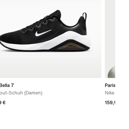
Bella 7
Paris Sain
out-Schuh (Damen)
Nike Aero-
9 €
9 €
159,99 €
159,99 €