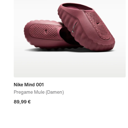
Nike Mind 001
Pregame Mule (Damen)
89,99 €
89,99 €